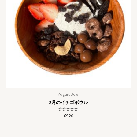
Yogurt Bowl
2月のイチゴボウル
Rated
¥
920
0
out
of
5