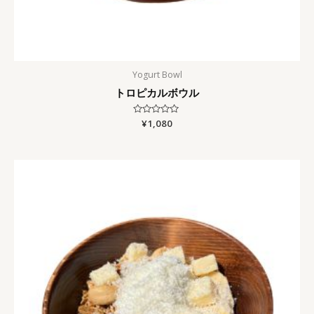
Yogurt Bowl
トロピカルボウル
Rated
¥
1,080
0
out
of
5