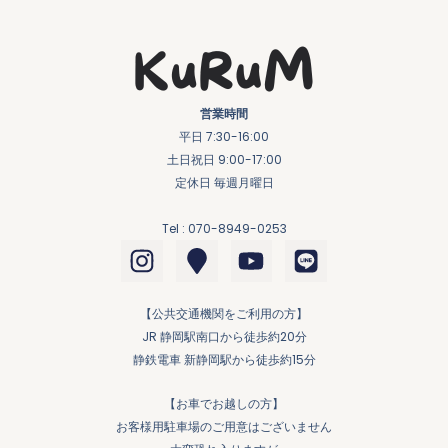
営業時間
平日 7:30-16:00
土日祝日 9:00-17:00
定休日 毎週月曜日
Tel : 070-8949-0253
I
M
Y
L
n
a
o
i
s
p
u
n
【公共交通機関をご利用の方】
t
-
t
e
JR 静岡駅南口から徒歩約20分
a
m
u
静鉄電車 新静岡駅から徒歩約15分
g
a
b
r
r
e
【お車でお越しの方】
a
k
お客様用駐車場のご用意はございません