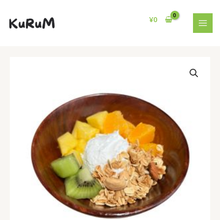
Skip
MAI
to
¥
0
MEN
content
KuRuM
ボ
ウ
ル
quantity