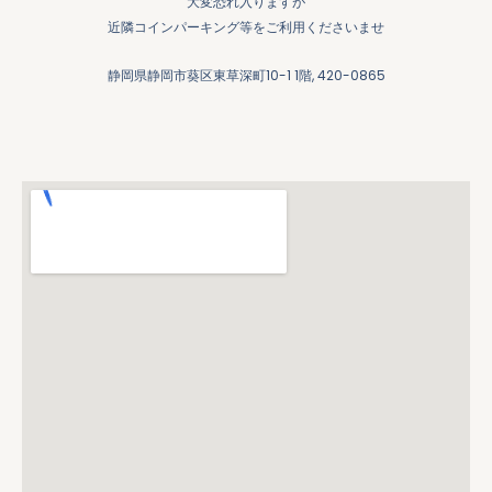
大変恐れ入りますが
m
e
近隣コインパーキング等をご利用くださいませ
r
静岡県静岡市葵区東草深町10-1 1階, 420-0865