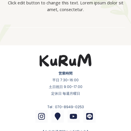
Click edit button to change this text. Lorem ipsum dolor sit
amet, consectetur.
営業時間
平日 7:30-16:00
土日祝日 9:00-17:00
定休日 毎週月曜日
Tel : 070-8949-0253
I
M
Y
L
n
a
o
i
s
p
u
n