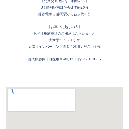
【公共交通機関をご利用の方】
t
-
t
e
JR 静岡駅南口から徒歩約20分
a
m
u
静鉄電車 新静岡駅から徒歩約15分
g
a
b
r
r
e
【お車でお越しの方】
a
k
お客様用駐車場のご用意はございません
大変恐れ入りますが
m
e
近隣コインパーキング等をご利用くださいませ
r
静岡県静岡市葵区東草深町10-1 1階, 420-0865